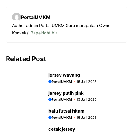
a
h
e
e
c
a
s
l
PortalUMKM
e
t
s
e
Author admin Portal UMKM Guru merupakan Owner
b
s
e
g
Konveksi
Bapelright.biz
o
A
n
r
o
p
g
a
k
p
e
m
Related Post
r
jersey wayang
PortalUMKM
15 Juni 2025
jersey putih pink
PortalUMKM
15 Juni 2025
baju futsal hitam
PortalUMKM
15 Juni 2025
cetak jersey