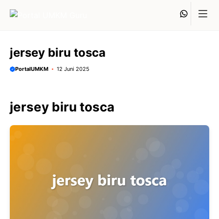
Langsung
Whats
ke
isi
jersey biru tosca
PortalUMKM
12 Juni 2025
jersey biru tosca