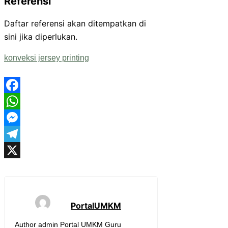
Referensi
Daftar referensi akan ditempatkan di
sini jika diperlukan.
konveksi jersey printing
Facebook
WhatsApp
Messenger
Telegram
X
PortalUMKM
Author admin Portal UMKM Guru