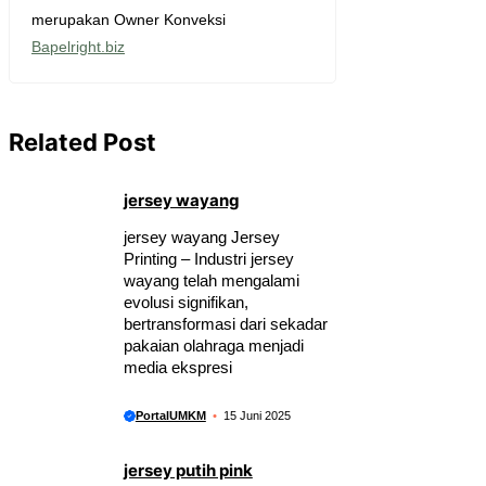
merupakan Owner Konveksi
Bapelright.biz
Related Post
jersey wayang
jersey wayang Jersey
Printing – Industri jersey
wayang telah mengalami
evolusi signifikan,
bertransformasi dari sekadar
pakaian olahraga menjadi
media ekspresi
PortalUMKM
15 Juni 2025
jersey putih pink