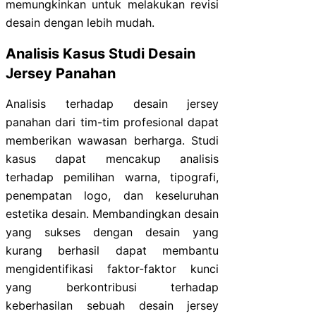
memungkinkan untuk melakukan revisi
desain dengan lebih mudah.
Analisis Kasus Studi Desain
Jersey Panahan
Analisis terhadap desain jersey
panahan dari tim-tim profesional dapat
memberikan wawasan berharga. Studi
kasus dapat mencakup analisis
terhadap pemilihan warna, tipografi,
penempatan logo, dan keseluruhan
estetika desain. Membandingkan desain
yang sukses dengan desain yang
kurang berhasil dapat membantu
mengidentifikasi faktor-faktor kunci
yang berkontribusi terhadap
keberhasilan sebuah desain jersey