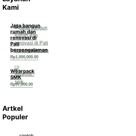
Kami
Jasa bangun
rumah dan
renovasi di
Pati
berpengalaman
Rp
1,000,000.00
Wearpack
SMK
Rp
97,000.00
Artkel
Populer
contoh