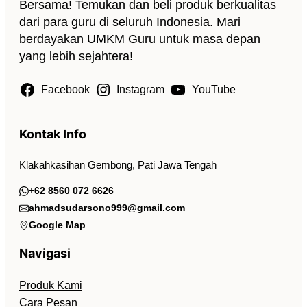
Bersama! Temukan dan beli produk berkualitas
dari para guru di seluruh Indonesia. Mari
berdayakan UMKM Guru untuk masa depan
yang lebih sejahtera!
Facebook
Instagram
YouTube
Kontak Info
Klakahkasihan Gembong, Pati Jawa Tengah
+62 8560 072 6626
ahmadsudarsono999@gmail.com
Google Map
Navigasi
Produk Kami
Cara Pesan