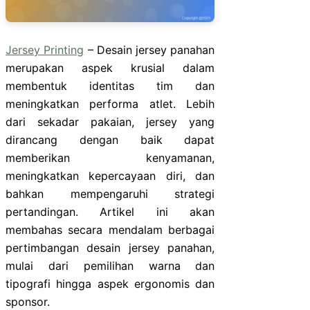
Jersey Printing
– Desain jersey panahan
merupakan aspek krusial dalam
membentuk identitas tim dan
meningkatkan performa atlet. Lebih
dari sekadar pakaian, jersey yang
dirancang dengan baik dapat
memberikan kenyamanan,
meningkatkan kepercayaan diri, dan
bahkan mempengaruhi strategi
pertandingan. Artikel ini akan
membahas secara mendalam berbagai
pertimbangan desain jersey panahan,
mulai dari pemilihan warna dan
tipografi hingga aspek ergonomis dan
sponsor.