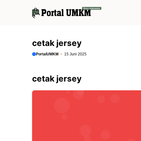
Langsung
ke
isi
cetak jersey
PortalUMKM
15 Juni 2025
cetak jersey