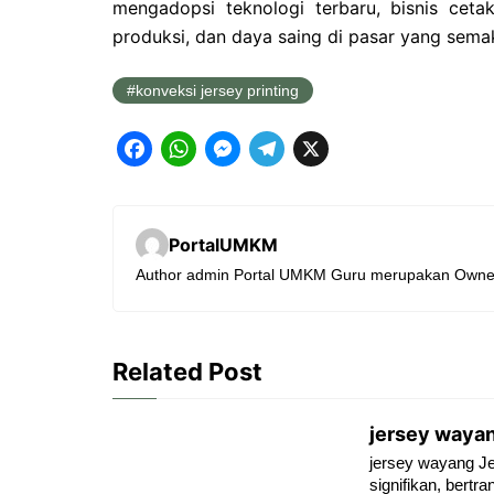
mengadopsi teknologi terbaru, bisnis cetak
produksi, dan daya saing di pasar yang semak
konveksi jersey printing
F
W
M
T
X
a
h
e
e
c
a
s
l
PortalUMKM
e
t
s
e
Author admin Portal UMKM Guru merupakan Owne
b
s
e
g
o
A
n
r
o
p
g
a
Related Post
k
p
e
m
r
jersey waya
jersey wayang Je
signifikan, bert