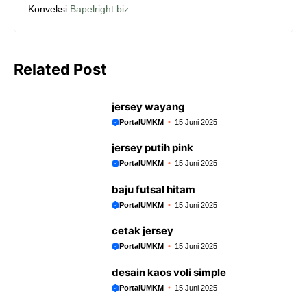
b
s
e
g
Konveksi
Bapelright.biz
o
A
n
r
o
p
g
a
k
p
e
m
Related Post
r
jersey wayang
PortalUMKM
15 Juni 2025
jersey putih pink
PortalUMKM
15 Juni 2025
baju futsal hitam
PortalUMKM
15 Juni 2025
cetak jersey
PortalUMKM
15 Juni 2025
desain kaos voli simple
PortalUMKM
15 Juni 2025