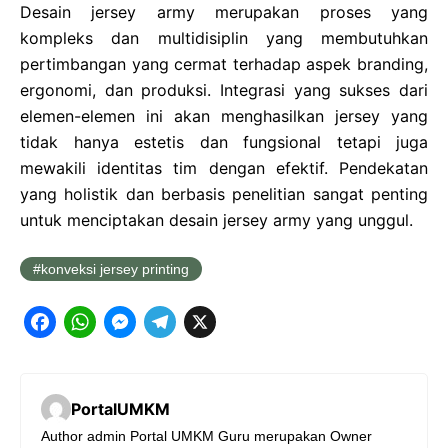
Desain jersey army merupakan proses yang
kompleks dan multidisiplin yang membutuhkan
pertimbangan yang cermat terhadap aspek branding,
ergonomi, dan produksi. Integrasi yang sukses dari
elemen-elemen ini akan menghasilkan jersey yang
tidak hanya estetis dan fungsional tetapi juga
mewakili identitas tim dengan efektif. Pendekatan
yang holistik dan berbasis penelitian sangat penting
untuk menciptakan desain jersey army yang unggul.
konveksi jersey printing
F
W
M
T
X
a
h
e
e
c
a
s
l
PortalUMKM
e
t
s
e
Author admin Portal UMKM Guru merupakan Owner