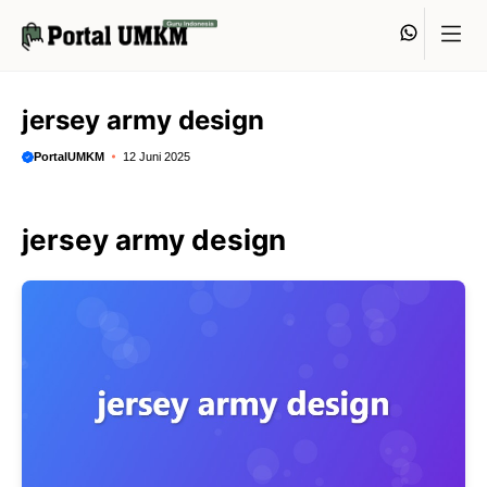
Langsung
Whats
ke
isi
jersey army design
PortalUMKM
12 Juni 2025
jersey army design