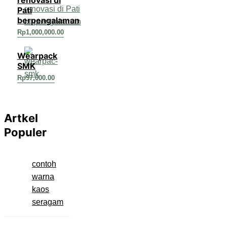
Pati
berpengalaman
Rp
1,000,000.00
Wearpack
SMK
Rp
97,000.00
Artkel
Populer
contoh
warna
kaos
seragam