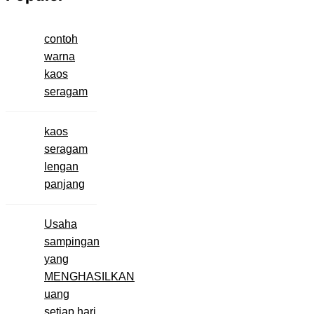
contoh
warna
kaos
seragam
kaos
seragam
lengan
panjang
Usaha
sampingan
yang
MENGHASILKAN
uang
setiap hari