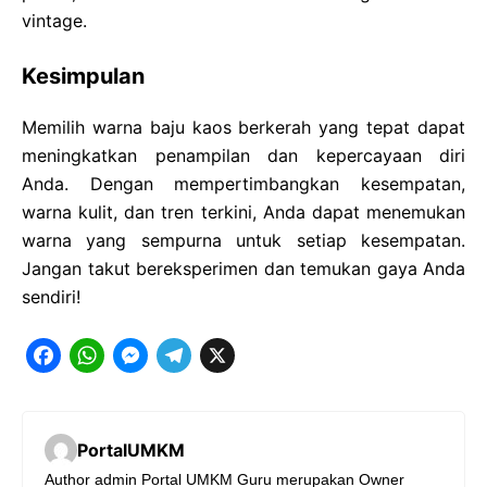
vintage.
Kesimpulan
Memilih warna baju kaos berkerah yang tepat dapat
meningkatkan penampilan dan kepercayaan diri
Anda. Dengan mempertimbangkan kesempatan,
warna kulit, dan tren terkini, Anda dapat menemukan
warna yang sempurna untuk setiap kesempatan.
Jangan takut bereksperimen dan temukan gaya Anda
sendiri!
F
W
M
T
X
a
h
e
e
c
a
s
l
PortalUMKM
e
t
s
e
Author admin Portal UMKM Guru merupakan Owner