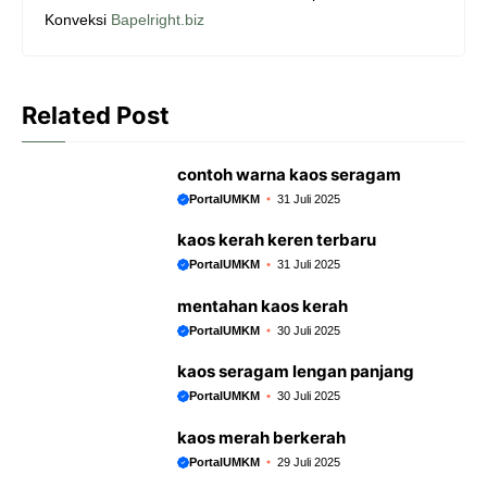
b
s
e
g
Konveksi
Bapelright.biz
o
A
n
r
o
p
g
a
k
p
e
m
Related Post
r
contoh warna kaos seragam
PortalUMKM
31 Juli 2025
kaos kerah keren terbaru
PortalUMKM
31 Juli 2025
mentahan kaos kerah
PortalUMKM
30 Juli 2025
kaos seragam lengan panjang
PortalUMKM
30 Juli 2025
kaos merah berkerah
PortalUMKM
29 Juli 2025