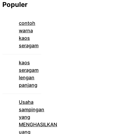
Populer
contoh
warna
kaos
seragam
kaos
seragam
lengan
panjang
Usaha
sampingan
yang
MENGHASILKAN
uang