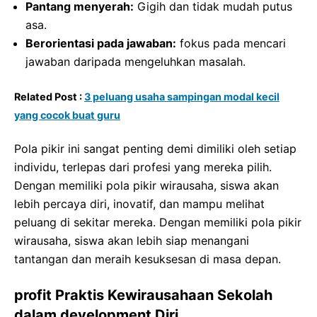
Pantang menyerah:
Gigih dan tidak mudah putus
asa.
Berorientasi pada jawaban:
fokus pada mencari
jawaban daripada mengeluhkan masalah.
Related Post :
3 peluang usaha sampingan modal kecil
yang cocok buat guru​
Pola pikir ini sangat penting demi dimiliki oleh setiap
individu, terlepas dari profesi yang mereka pilih.
Dengan memiliki pola pikir wirausaha, siswa akan
lebih percaya diri, inovatif, dan mampu melihat
peluang di sekitar mereka. Dengan memiliki pola pikir
wirausaha, siswa akan lebih siap menangani
tantangan dan meraih kesuksesan di masa depan.
profit Praktis Kewirausahaan Sekolah
dalam development Diri