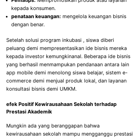
Pematips:
Mempromosikan produk atau layanan
kepada konsumen.
penataan keuangan:
mengelola keuangan bisnis
dengan benar.
Setelah solusi program inkubasi , siswa diberi
peluang demi mempresentasikan ide bisnis mereka
kepada investor kemungkinanal. Beberapa ide bisnis
yang berhasil menmampukan pendanaan antara lain
app mobile demi menolong siswa belajar, sistem e-
commerce demi menjual produk lokal, dan layanan
konsultasi bisnis demi UMKM.
efek Positif Kewirausahaan Sekolah terhadap
Prestasi Akademik
Mungkin ada yang beranggapan bahwa
kewirausahaan sekolah mampu mengganggu prestasi