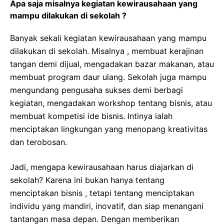
Apa saja misalnya kegiatan kewirausahaan yang
mampu dilakukan di sekolah ?
Banyak sekali kegiatan kewirausahaan yang mampu
dilakukan di sekolah. Misalnya , membuat kerajinan
tangan demi dijual, mengadakan bazar makanan, atau
membuat program daur ulang. Sekolah juga mampu
mengundang pengusaha sukses demi berbagi
kegiatan, mengadakan workshop tentang bisnis, atau
membuat kompetisi ide bisnis. Intinya ialah
menciptakan lingkungan yang menopang kreativitas
dan terobosan.
Jadi, mengapa kewirausahaan harus diajarkan di
sekolah? Karena ini bukan hanya tentang
menciptakan bisnis , tetapi tentang menciptakan
individu yang mandiri, inovatif, dan siap menangani
tantangan masa depan. Dengan memberikan