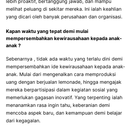
lebih proaktif, bertanggung jawab, dan mampu
melihat peluang di sekitar mereka. Ini ialah keahlian
yang dicari oleh banyak perusahaan dan organisasi.
Kapan waktu yang tepat demi mulai
mempersembahkan kewirausahaan kepada anak-
anak ?
Sebenarnya , tidak ada waktu yang terlalu dini demi
mempersembahkan ide kewirausahaan kepada anak-
anak. Mulai dari mengenalkan cara memproduksi
uang dengan berjualan lemonade, hingga mengajak
mereka berpartisipasi dalam kegiatan sosial yang
memerlukan gagasan inovatif. Yang terpenting ialah
menanamkan rasa ingin tahu, keberanian demi
mencoba aspek baru, dan kemampuan demi belajar
dari kegagalan.