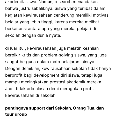
akademik siswa. Namun, research menandakan
bahwa justru sebaliknya. Siswa yang terlibat dalam
kegiatan kewirausahaan cenderung memiliki motivasi
belajar yang lebih tinggi, karena mereka melihat
berkaitansi antara apa yang mereka pelajari di
sekolah dengan dunia nyata.
di luar itu , kewirausahaan juga melatih keahlian
berpikir kritis dan problem-solving siswa, yang juga
sangat berguna dalam mata pelajaran lainnya.
Dengan demikian, kewirausahaan sekolah tidak hanya
berprofit bagi development diri siswa, tetapi juga
mampu meningkatkan prestasi akademik mereka.
Jadi, tidak ada alasan demi meragukan profit
kewirausahaan di sekolah.
pentingnya support dari Sekolah, Orang Tua, dan
tour group