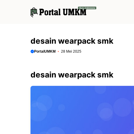
Langsung
ke
isi
desain wearpack smk
PortalUMKM
28 Mei 2025
desain wearpack smk