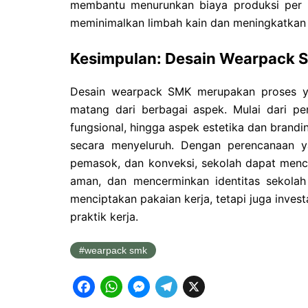
membantu menurunkan biaya produksi per un
meminimalkan limbah kain dan meningkatkan e
Kesimpulan: Desain Wearpack S
Desain wearpack SMK merupakan proses 
matang dari berbagai aspek. Mulai dari p
fungsional, hingga aspek estetika dan brandi
secara menyeluruh. Dengan perencanaan ya
pemasok, dan konveksi, sekolah dapat menc
aman, dan mencerminkan identitas sekolah
menciptakan pakaian kerja, tetapi juga inves
praktik kerja.
wearpack smk
F
W
M
T
X