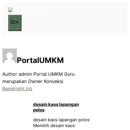
Langsung
ke
isi
Menu
PortalUMKM
Author admin Portal UMKM Guru
merupakan Owner Konveksi
Bapelright.biz
desain kaos lapangan
polos
desain kaos lapangan polos
Memilih desain kaos