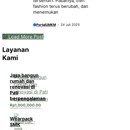
tersendiri. Pasalnya, tren
fashion terus berubah, dan
menemukan
PortalUMKM
24 Juli 2025
Load More Post
Layanan
Kami
Jasa bangun
rumah dan
renovasi di
Pati
berpengalaman
Rp
1,000,000.00
Wearpack
SMK