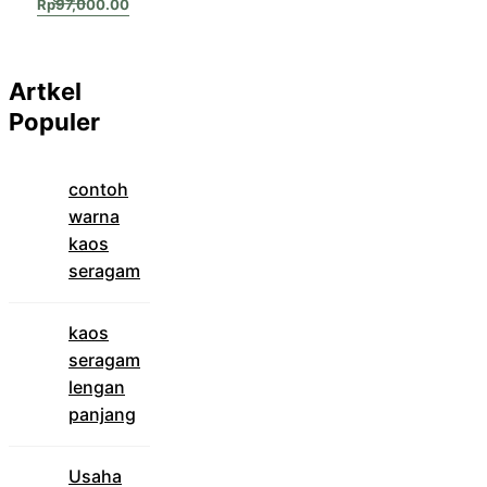
Rp
97,000.00
Artkel
Populer
contoh
warna
kaos
seragam
kaos
seragam
lengan
panjang
Usaha